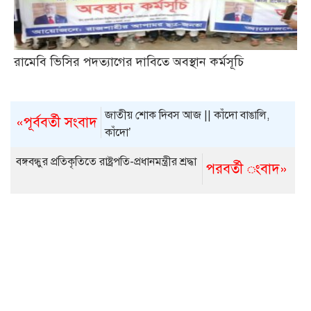
রামেবি ভিসির পদত্যাগের দাবিতে অবস্থান কর্মসূচি
জাতীয় শোক দিবস আজ || কাঁদো বাঙালি,
«পূর্ববর্তী সংবাদ
কাঁদো’
বঙ্গবন্ধুর প্রতিকৃতিতে রাষ্ট্রপতি-প্রধানমন্ত্রীর শ্রদ্ধা
পরবর্তী ংবাদ»