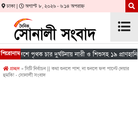
ঢাকা |
অগাস্ট ৮, ২০২৬ - ৬:১৪ অপরাহ্ন
শিরোনাম
 দেশে পৃথক চার দুর্ঘটনায় নারী ও শিশুসহ ১৯ প্রাণহানি
প্রচ্ছদ
» সিটি নির্বাচন || কথা শুনলে পাশ, না শুনলে ফল পাল্টে দেয়ার
হুমকি! - সোনালী সংবাদ