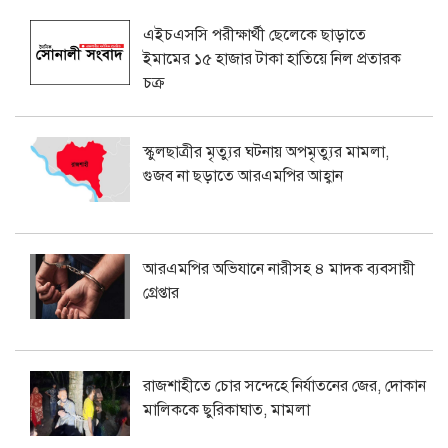
এইচএসসি পরীক্ষার্থী ছেলেকে ছাড়াতে
ইমামের ১৫ হাজার টাকা হাতিয়ে নিল প্রতারক
চক্র
স্কুলছাত্রীর মৃত্যুর ঘটনায় অপমৃত্যুর মামলা,
গুজব না ছড়াতে আরএমপির আহ্বান
আরএমপির অভিযানে নারীসহ ৪ মাদক ব্যবসায়ী
গ্রেপ্তার
রাজশাহীতে চোর সন্দেহে নির্যাতনের জের, দোকান
মালিককে ছুরিকাঘাত, মামলা