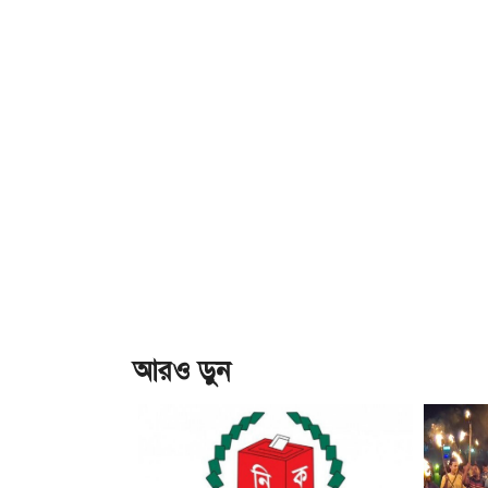
আরও ড়ুন