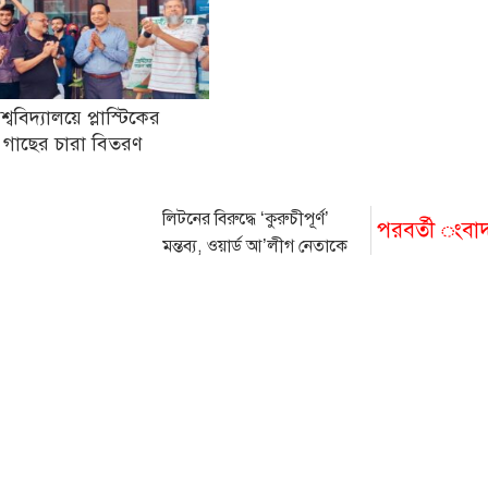
িশ্ববিদ্যালয়ে প্লাস্টিকের
 গাছের চারা বিতরণ
লিটনের বিরুদ্ধে ‘কুরুচীপূর্ণ’
পরবর্তী ংবা
মন্তব্য, ওয়ার্ড আ’লীগ নেতাকে
বহিষ্কার