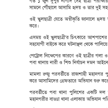
গত ১ জুন দুপুর নাগাদ সেই ছাত্রী পরীক্ষ
সামনে পৌঁছালে আসামি হৃদয় ও তার দুই সহয
ওই স্কুলছাত্রী যেতে অস্বীকৃতি জানালে হৃদ
করে।
এসময় ওই স্কুলছাত্রী’র চিৎকারে আশপাশে
সহযোগী বাইকে করে ঘটনাস্থল থেকে পালিয়ে
পেট্রোল নিক্ষেপের কারণে ওই ছাত্রীর গলা
পবা থানায় নারী ও শিশু নির্যাচন দমন আইন
মামলা রুজু পরবর্তীতে রাজশাহী মহানগর পুল
করে আসামিদের গ্রেফতারে অভিযান শুরু কর
পরবর্তীতে পবা থানা পুলিশের একটি দল ৮ 
মহানগরীর বাড্ডা থানা এলাকায় অভিযান পর