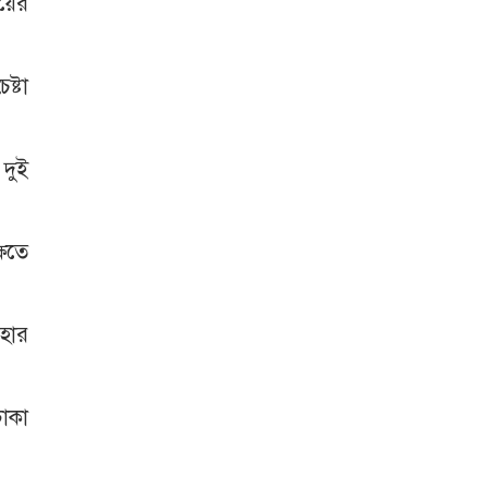
লয়ের
ষ্টা
দুই
ষিতে
বহার
াকা