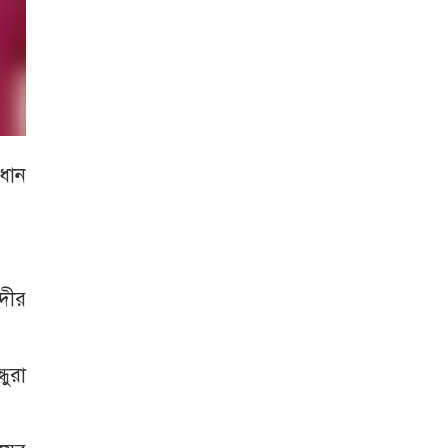
রধান
দীর
ধুরা