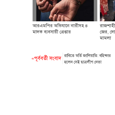
আরএমপির অভিযানে নারীসহ ৪
রাজশাহী
মাদক ব্যবসায়ী গ্রেপ্তার
জের, দো
মামলা
রাবিতে ভর্তি জালিয়াতি: বহিষ্কার
«পূর্ববর্তী সংবাদ
হলেন সেই ছাত্রলীগ নেতা