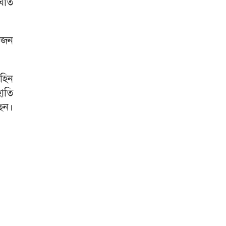
াঘাত
কজন
হিন
হাতি
েন।