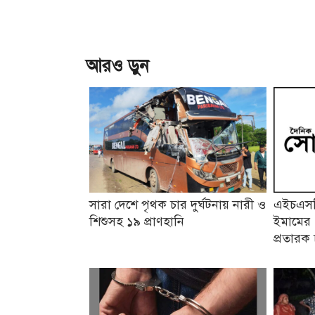
আরও ড়ুন
সারা দেশে পৃথক চার দুর্ঘটনায় নারী ও
এইচএসসি
শিশুসহ ১৯ প্রাণহানি
ইমামের 
প্রতারক 