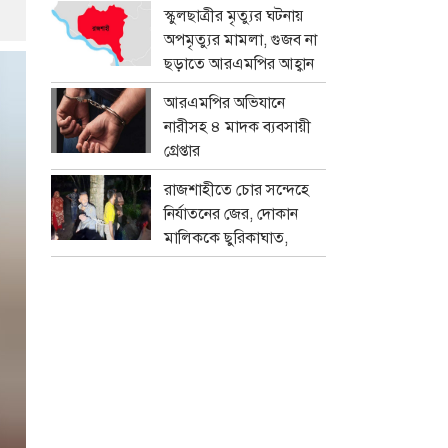
প্রতারক চক্র
স্কুলছাত্রীর মৃত্যুর ঘটনায়
অপমৃত্যুর মামলা, গুজব না
ছড়াতে আরএমপির আহ্বান
আরএমপির অভিযানে
নারীসহ ৪ মাদক ব্যবসায়ী
গ্রেপ্তার
রাজশাহীতে চোর সন্দেহে
নির্যাতনের জের, দোকান
মালিককে ছুরিকাঘাত,
মামলা