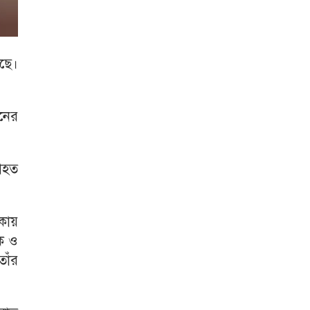
ঠছে।
মনের
আহত
াকায়
িক ও
তাঁর