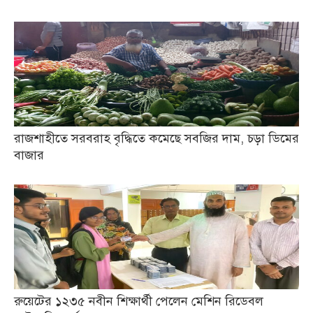
রাজশাহীতে সরবরাহ বৃদ্ধিতে কমেছে সবজির দাম, চড়া ডিমের
বাজার
রুয়েটের ১২৩৫ নবীন শিক্ষার্থী পেলেন মেশিন রিডেবল