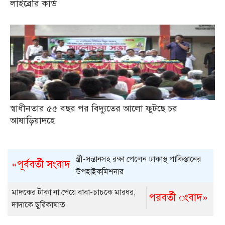
লাইব্রেরি কার্ড
স্বাধীনতার ৫৫ বছর পর বিদ্যুতের আলো ফুটছে চর
আষাড়িয়াদহে
স্ত্রী-সন্তানসহ রক্ষা পেলেন ঢাকাস্থ পাকিস্তানের
«পূর্ববর্তী সংবাদ
উপহাইকমিশনার
মাদকের টাকা না পেয়ে বাবা-চাচকে মারধর,
পরবর্তী ংবাদ»
দাদাকে ছুরিকাঘাত