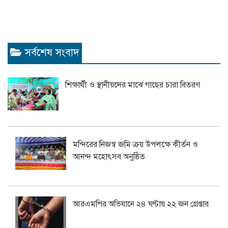
সর্বশেষ সংবাদ
শিক্ষার্থী ও স্থানীয়দের মাঝে গাছের চারা বিতরণ
মন্দিরের নিজস্ব জমি ক্রয় উপলক্ষে কীর্তন ও
আনন্দ মহোৎসব অনুষ্ঠিত
আরএমপির অভিযানে ২৪ ঘণ্টায় ২২ জন গ্রেপ্তার