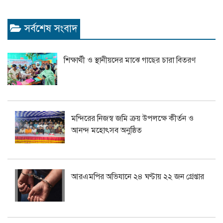
সর্বশেষ সংবাদ
শিক্ষার্থী ও স্থানীয়দের মাঝে গাছের চারা বিতরণ
মন্দিরের নিজস্ব জমি ক্রয় উপলক্ষে কীর্তন ও
আনন্দ মহোৎসব অনুষ্ঠিত
আরএমপির অভিযানে ২৪ ঘণ্টায় ২২ জন গ্রেপ্তার