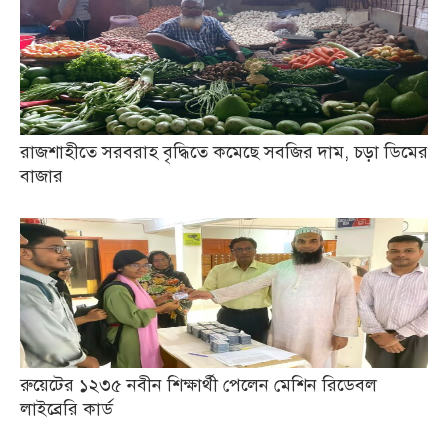
রাজশাহীতে সরবরাহ বৃদ্ধিতে কমেছে সবজির দাম, চড়া ডিমের
বাজার
রুয়েটের ১২৩৫ নবীন শিক্ষার্থী পেলেন মেশিন রিডেবল
লাইব্রেরি কার্ড