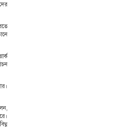
দের
রতে
ঠানে
র্ক
বাচন
কার।
েন,
রে।
িঘ্ন