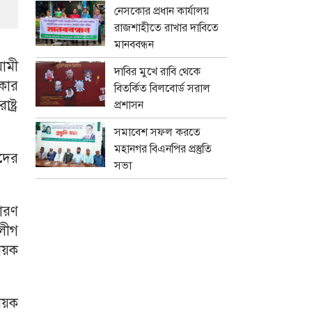
নেসকোর প্রধান কার্যালয়
রাজশাহীতে রাখার দাবিতে
মানববন্ধন
ামী
দাবির মুখে রাবি থেকে
রকার
বিতর্কিত বিলবোর্ড সরাল
্ট্র
প্রশাসন
সমাবেশ সফল করতে
মহানগর বিএনপির প্রস্তুতি
কদের
সভা
ারণ
 লীগ
ায়ক
ধায়ক