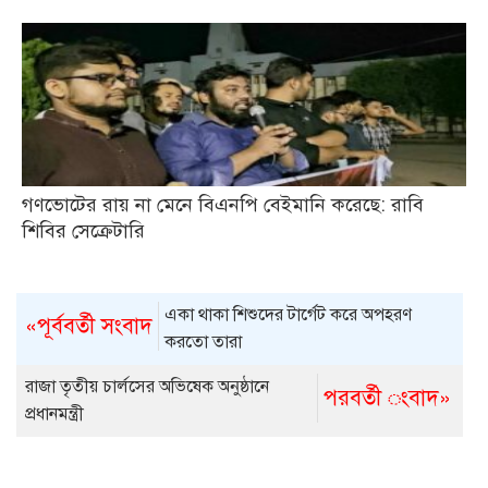
গণভোটের রায় না মেনে বিএনপি বেইমানি করেছে: রাবি
শিবির সেক্রেটারি
একা থাকা শিশুদের টা‌র্গেট করে অপহরণ
«পূর্ববর্তী সংবাদ
কর‌তো তারা
রাজা তৃতীয় চার্লসের অভিষেক অনুষ্ঠানে
পরবর্তী ংবাদ»
প্রধানমন্ত্রী