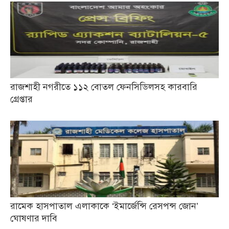
রাজশাহী নগরীতে ১১২ বোতল ফেনসিডিলসহ কারবারি
গ্রেপ্তার
রামেক হাসপাতাল এলাকাকে ‘ইমার্জেন্সি রেসপন্স জোন’
ঘোষণার দাবি