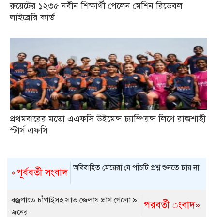
রুয়েটের ১২৩৫ নবীন শিক্ষার্থী পেলেন মেশিন রিডেবল
লাইব্রেরি কার্ড
প্রথমবারের মতো এএফসি উইমেন্স চ্যাম্পিয়ন্স লিগে রাজশাহী
স্টার্স এফসি
অবিবাহিত মেয়েরা যে পাঁচটি প্রশ্ন শুনতে চায় না
«পূর্ববর্তী সংবাদ
বজ্রপাতে চাঁপাইসহ সাত জেলায় প্রাণ গেলো ৯
পরবর্তী ংবাদ»
জনের