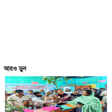
আরও ড়ুন