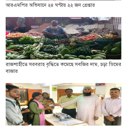
আরএমপির অভিযানে ২৪ ঘণ্টায় ২২ জন গ্রেপ্তার
রাজশাহীতে সরবরাহ বৃদ্ধিতে কমেছে সবজির দাম, চড়া ডিমের
বাজার