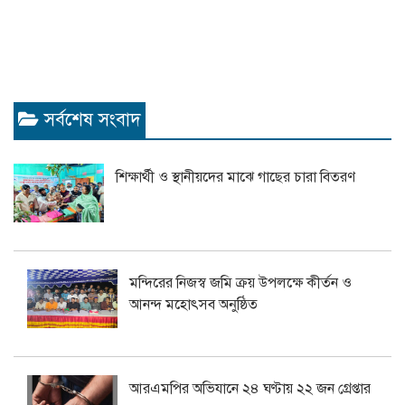
সর্বশেষ সংবাদ
শিক্ষার্থী ও স্থানীয়দের মাঝে গাছের চারা বিতরণ
মন্দিরের নিজস্ব জমি ক্রয় উপলক্ষে কীর্তন ও
আনন্দ মহোৎসব অনুষ্ঠিত
আরএমপির অভিযানে ২৪ ঘণ্টায় ২২ জন গ্রেপ্তার