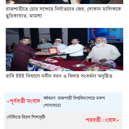
রাজশাহীতে চোর সন্দেহে নির্যাতনের জের, দোকান মালিককে
ছুরিকাঘাত, মামলা
রাবি ইইই বিভাগে নবীন বরণ ও বিদায় সংবর্ধনা অনুষ্ঠিত
বর্ষবরণ: রাজশাহী বিশ্ববিদ্যালয়ে মঙ্গল
«পূর্ববর্তী সংবাদ
শোভাযাত্রা
সৌদিতে বিরল শিলাবৃষ্টি
পরবর্তী ংবাদ»