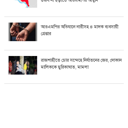
গুজব না ছড়াতে আরএমপির আহ্বান
আরএমপির অভিযানে নারীসহ ৪ মাদক ব্যবসায়ী
গ্রেপ্তার
রাজশাহীতে চোর সন্দেহে নির্যাতনের জের, দোকান
মালিককে ছুরিকাঘাত, মামলা