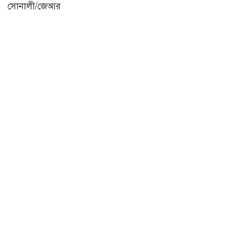
সোনালী/জেআর