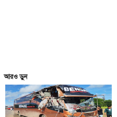
আরও ড়ুন