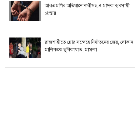
আরএমপির অভিযানে নারীসহ ৪ মাদক ব্যবসায়ী
গ্রেপ্তার
রাজশাহীতে চোর সন্দেহে নির্যাতনের জের, দোকান
মালিককে ছুরিকাঘাত, মামলা