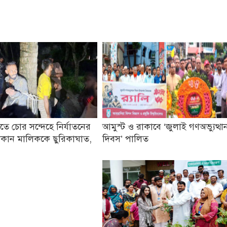
তে চোর সন্দেহে নির্যাতনের
আমুস্ট ও রাকাবে ‘জুলাই গণঅভ্যুত্থা
কান মালিককে ছুরিকাঘাত,
দিবস’ পালিত