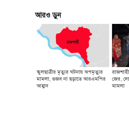
আরও ড়ুন
স্কুলছাত্রীর মৃত্যুর ঘটনায় অপমৃত্যুর
রাজশাহী
মামলা, গুজব না ছড়াতে আরএমপির
জের, দো
আহ্বান
মামলা