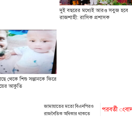
দুই বছরের মধ্যেই আরও সবুজ হবে
রাজশাহী: রাসিক প্রশাসক
ছে থেকে শিশু সন্তানকে ফিরে
য়ের আকুতি
জামায়াতের মতো বিএনপিরও
পরবর্তী ংবা
রাজনৈতিক অধিকার থাকতে
পারে না