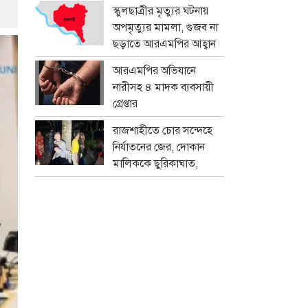
প্রতারক চক্র
স্কুলছাত্রীর মৃত্যুর ঘটনায়
অপমৃত্যুর মামলা, গুজব না
ছড়াতে আরএমপির আহ্বান
আরএমপির অভিযানে
নারীসহ ৪ মাদক ব্যবসায়ী
গ্রেপ্তার
রাজশাহীতে চোর সন্দেহে
নির্যাতনের জের, দোকান
মালিককে ছুরিকাঘাত,
মামলা