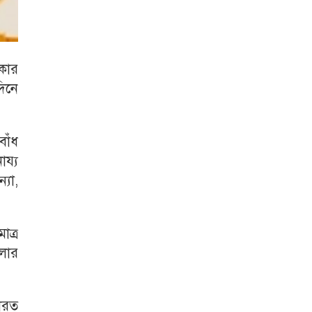
িকার
দিনে
বাঁধ
ায্য
্যা,
াত্র
লোর
ারত