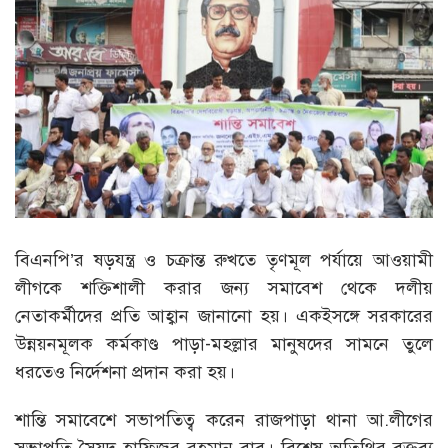
বিএনপি’র ষড়যন্ত্র ও চক্রান্ত রুখতে তৃণমূল পর্যায়ে আওয়ামী
লীগকে শক্তিশালী করার জন্য সমাবেশ থেকে দলীয়
নেতাকর্মীদের প্রতি আহ্বান জানানো হয়। একইসঙ্গে সরকারের
উন্নয়নমূলক কর্মকাণ্ড পাড়া-মহল্লার মানুষদের সামনে তুলে
ধরতেও নির্দেশনা প্রদান করা হয়।
শান্তি সমাবেশে সভাপতিত্ব করেন রাজপাড়া থানা আ.লীগের
সভাপতি সৈয়দ হাফিজুর রহমান বাবু। বিশেষ অতিথির বক্তব্য