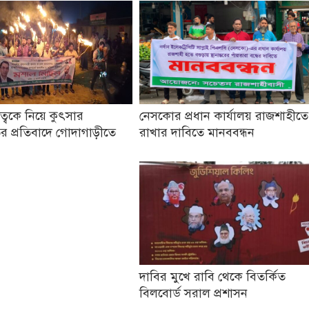
তৃত্বকে নিয়ে কুৎসার
নেসকোর প্রধান কার্যালয় রাজশাহীতে
র প্রতিবাদে গোদাগাড়ীতে
রাখার দাবিতে মানববন্ধন
দাবির মুখে রাবি থেকে বিতর্কিত
বিলবোর্ড সরাল প্রশাসন