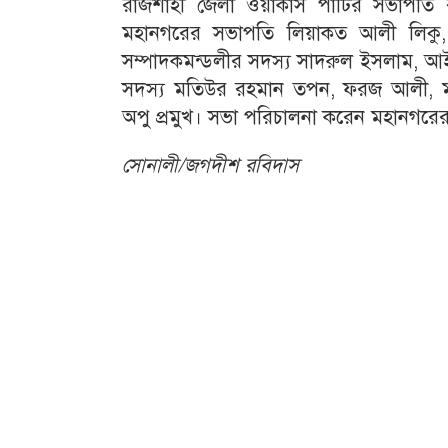
রাজশাহী জেলা ওয়ার্কার্স পার্টির সভাপত
মহানগরের সভাপতি লিয়াকত আলী লিকু
সম্পাদকমন্ডলীর সদস্য সাদরুল ইসলাম, আই
সদস্য মতিউর রহমান তপন, ফরজ আলী, মহা
অপু প্রমুখ। সভা পরিচালনা করেন মহানগরের 
সোনালী/জগদীশ রবিদাস