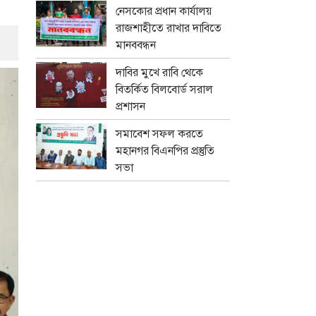
নেসকোর প্রধান কার্যালয়
রাজশাহীতে রাখার দাবিতে
মানববন্ধন
দাবির মুখে রাবি থেকে
বিতর্কিত বিলবোর্ড সরাল
প্রশাসন
সমাবেশ সফল করতে
মহানগর বিএনপির প্রস্তুতি
সভা