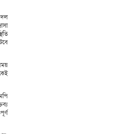
।
 দল
রাসা
থিতি
টবে
সময়
কেই
মপি
তব্য
ূর্ণ