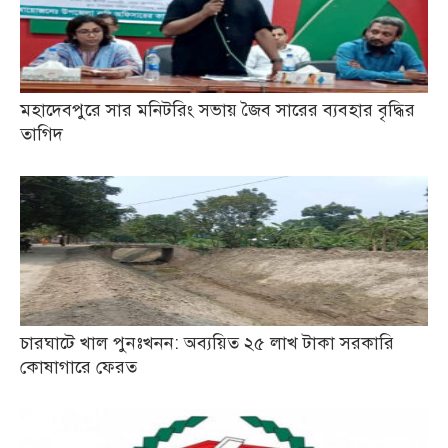
মহাদেবপুরে সার মনিটরিং সভায় জৈব সারের ব্যবহার বৃদ্ধির
তাগিদ
চারঘাটে খাল পুনঃখনন: অব্যয়িত ২৫ লাখ টাকা সরকারি
কোষাগারে ফেরত