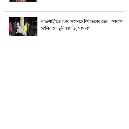
রাজশাহীতে চোর সন্দেহে নির্যাতনের জের, দোকান
মালিককে ছুরিকাঘাত, মামলা