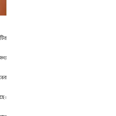
শটির
জন্য
াতের
েছে।