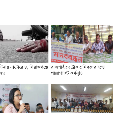
ঘটনায় নাটোরে ৪, সিরাজগঞ্জে
রাজশাহীতে ট্রাক শ্রমিকদের দ্বন্দ্বে
িহত
পাল্লাপাল্টি কর্মসূচি