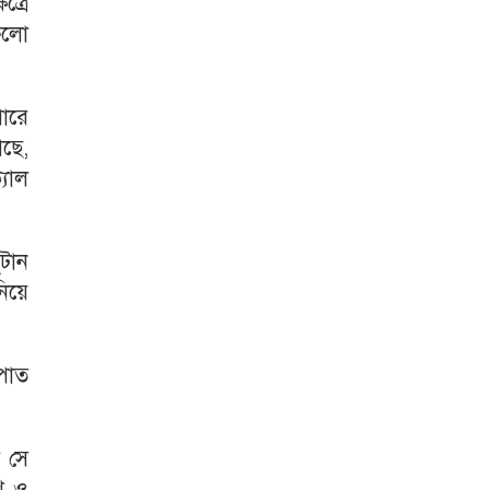
ত্রে
ুলো
পারে
ছে,
যাল
ুটান
িয়ে
পাত
া সে
েশ ও