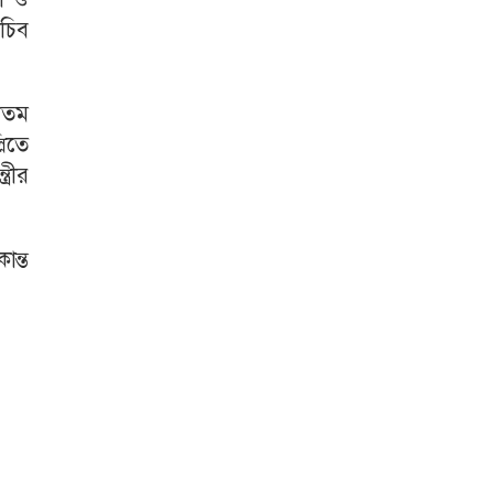
চিব
গৌতম
লিতে
রীর
ান্ত