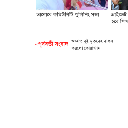
তানোরে কমিউনিটি পুলিশিং সভা
প্রাইভে
হবে শিক্ষ
অজ্ঞাত দুই মৃতদেহ দাফন
«পূর্ববর্তী সংবাদ
করলো কোয়ান্টাম