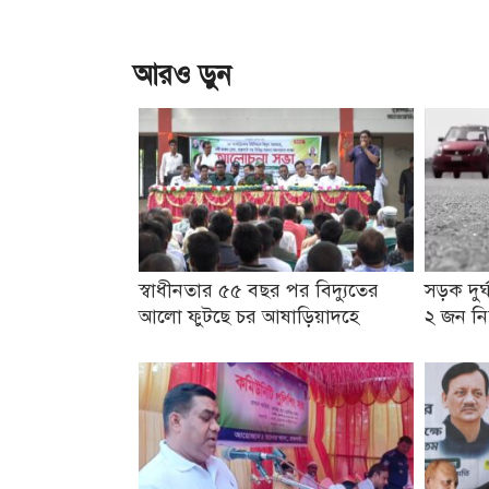
আরও ড়ুন
স্বাধীনতার ৫৫ বছর পর বিদ্যুতের
সড়ক দুর্
আলো ফুটছে চর আষাড়িয়াদহে
২ জন ন