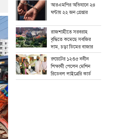
আরএমপির অভিযানে ২৪
ঘণ্টায় ২২ জন গ্রেপ্তার
রাজশাহীতে সরবরাহ
বৃদ্ধিতে কমেছে সবজির
দাম, চড়া ডিমের বাজার
রুয়েটের ১২৩৫ নবীন
শিক্ষার্থী পেলেন মেশিন
রিডেবল লাইব্রেরি কার্ড