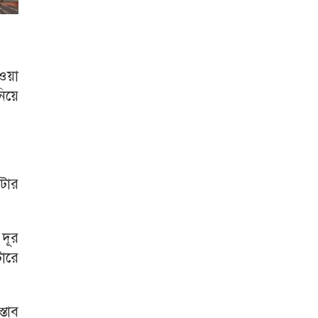
ওয়া
িয়ে
টার
দূর
টারে
তাব