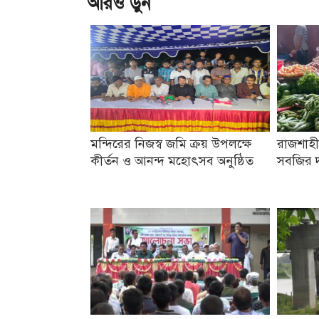
আরও ড়ুন
মন্দিরের নিজস্ব জমি ক্রয় উপলক্ষে
রাজশাহী
কীর্তন ও আনন্দ মহোৎসব অনুষ্ঠিত
সবজির দ