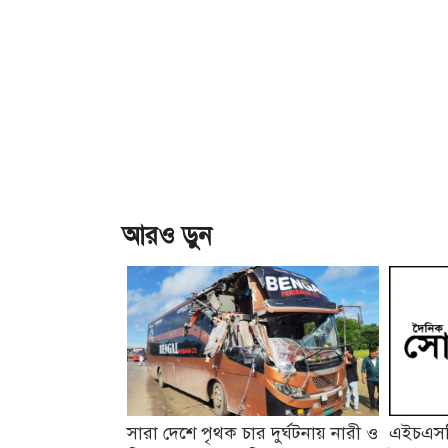
আরও ড়ুন
সারা দেশে পৃথক চার দুর্ঘটনায় নারী ও
এইচএসসি