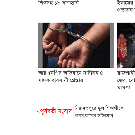
শিশুসহ ১৯ প্রাণহানি
ইমামের 
প্রতারক 
আরএমপির অভিযানে নারীসহ ৪
রাজশাহী
মাদক ব্যবসায়ী গ্রেপ্তার
জের, দো
মামলা
নিয়ামতপুরে স্কুল শিক্ষার্থীকে
«পূর্ববর্তী সংবাদ
বলাৎকারের অভিযোগ