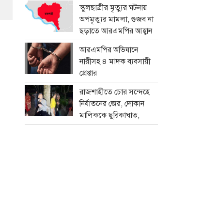
প্রতারক চক্র
স্কুলছাত্রীর মৃত্যুর ঘটনায়
অপমৃত্যুর মামলা, গুজব না
ছড়াতে আরএমপির আহ্বান
আরএমপির অভিযানে
নারীসহ ৪ মাদক ব্যবসায়ী
গ্রেপ্তার
রাজশাহীতে চোর সন্দেহে
নির্যাতনের জের, দোকান
মালিককে ছুরিকাঘাত,
মামলা