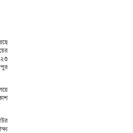
রেছে
য়ের
ন ২৩
পুর
যলয়ে
কাশ
াাউর
্ষ্য