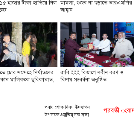
১৫ হাজার টাকা হাতিয়ে নিল
মামলা, গুজব না ছড়াতে আরএমপির
চক্র
আহ্বান
তে চোর সন্দেহে নির্যাতনের
রাবি ইইই বিভাগে নবীন বরণ ও
কান মালিককে ছুরিকাঘাত,
বিদায় সংবর্ধনা অনুষ্ঠিত
পবায় শোক দিবস উদযাপন
পরবর্তী ংবা
উপলক্ষে প্রস্তুতিমুলক সভা