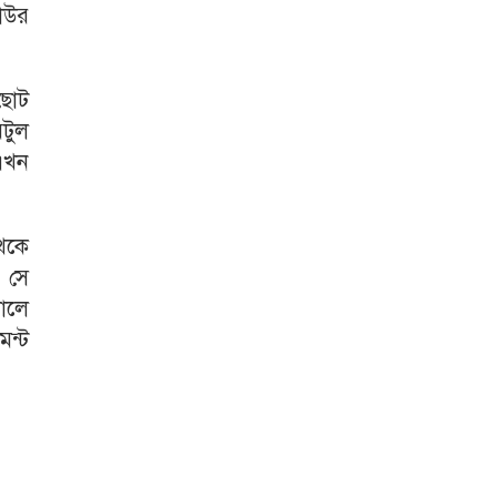
াউর
ছোট
টুল
 এখন
থেকে
 সে
সালে
ন্ট