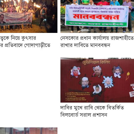
তৃত্বকে নিয়ে কুৎসার
নেসকোর প্রধান কার্যালয় রাজশাহীতে
র প্রতিবাদে গোদাগাড়ীতে
রাখার দাবিতে মানববন্ধন
দাবির মুখে রাবি থেকে বিতর্কিত
বিলবোর্ড সরাল প্রশাসন