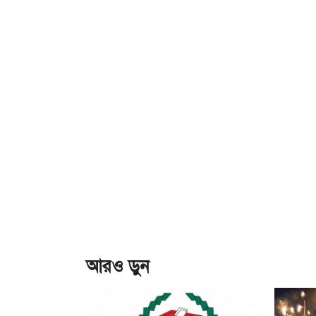
আরও ড়ুন