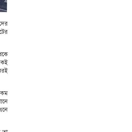
দের
ুটের
েকে
একই
নেরই
 কম
খানে
 এনে