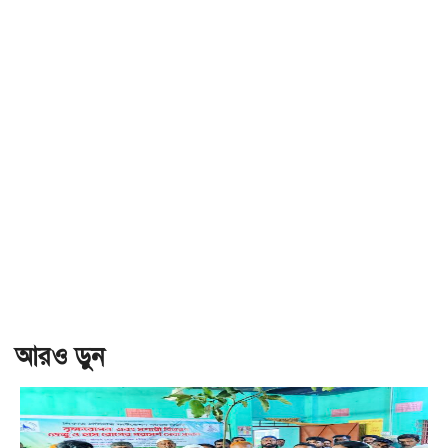
আরও ড়ুন