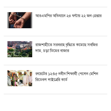
আরএমপির অভিযানে ২৪ ঘণ্টায় ২২ জন গ্রেপ্তার
রাজশাহীতে সরবরাহ বৃদ্ধিতে কমেছে সবজির
দাম, চড়া ডিমের বাজার
রুয়েটের ১২৩৫ নবীন শিক্ষার্থী পেলেন মেশিন
রিডেবল লাইব্রেরি কার্ড