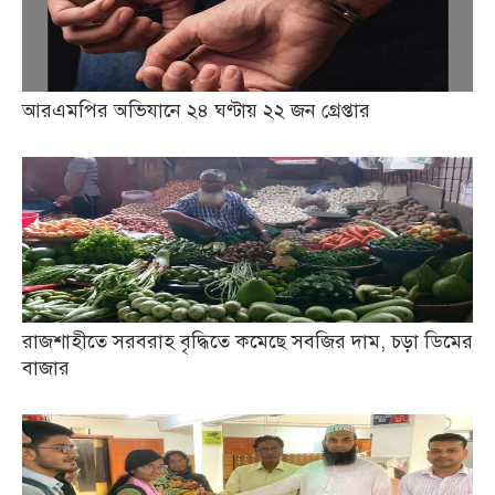
আরএমপির অভিযানে ২৪ ঘণ্টায় ২২ জন গ্রেপ্তার
রাজশাহীতে সরবরাহ বৃদ্ধিতে কমেছে সবজির দাম, চড়া ডিমের
বাজার