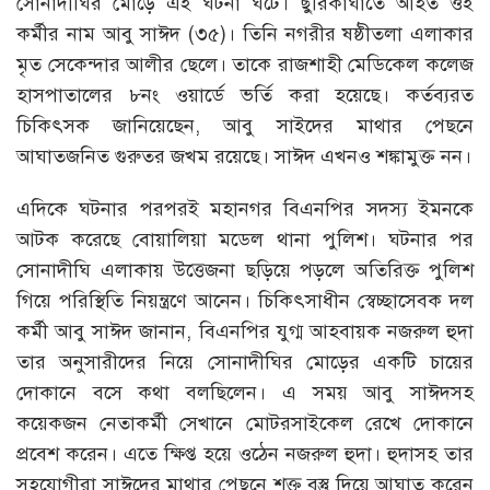
সোনাদীঘির মোড়ে এই ঘটনা ঘটে। ছুরিকাঘাতে আহত ওই
কর্মীর নাম আবু সাঈদ (৩৫)। তিনি নগরীর ষষ্ঠীতলা এলাকার
মৃত সেকেন্দার আলীর ছেলে। তাকে রাজশাহী মেডিকেল কলেজ
হাসপাতালের ৮নং ওয়ার্ডে ভর্তি করা হয়েছে। কর্তব্যরত
চিকিৎসক জানিয়েছেন, আবু সাইদের মাথার পেছনে
আঘাতজনিত গুরুতর জখম রয়েছে। সাঈদ এখনও শঙ্কামুক্ত নন।
এদিকে ঘটনার পরপরই মহানগর বিএনপির সদস্য ইমনকে
আটক করেছে বোয়ালিয়া মডেল থানা পুলিশ। ঘটনার পর
সোনাদীঘি এলাকায় উত্তেজনা ছড়িয়ে পড়লে অতিরিক্ত পুলিশ
গিয়ে পরিস্থিতি নিয়ন্ত্রণে আনেন। চিকিৎসাধীন স্বেচ্ছাসেবক দল
কর্মী আবু সাঈদ জানান, বিএনপির যুগ্ম আহবায়ক নজরুল হুদা
তার অনুসারীদের নিয়ে সোনাদীঘির মোড়ের একটি চায়ের
দোকানে বসে কথা বলছিলেন। এ সময় আবু সাঈদসহ
কয়েকজন নেতাকর্মী সেখানে মোটরসাইকেল রেখে দোকানে
প্রবেশ করেন। এতে ক্ষিপ্ত হয়ে ওঠেন নজরুল হুদা। হুদাসহ তার
সহযোগীরা সাঈদের মাথার পেছনে শক্ত বস্তু দিয়ে আঘাত করেন