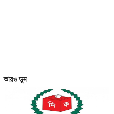
আরও ড়ুন