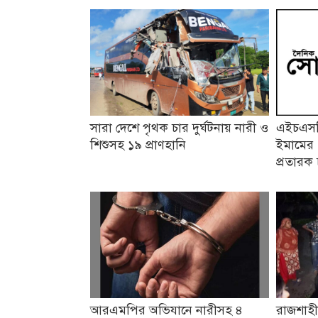
সারা দেশে পৃথক চার দুর্ঘটনায় নারী ও
এইচএসসি
শিশুসহ ১৯ প্রাণহানি
ইমামের 
প্রতারক 
আরএমপির অভিযানে নারীসহ ৪
রাজশাহী