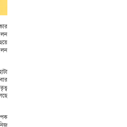
ভার
েলন
ছেয়ে
মেলন
াটা
বার
ত্ব
চলছে
যাপক
 নিজ