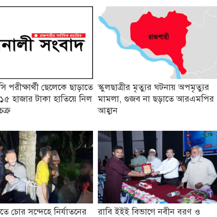
 পরীক্ষার্থী ছেলেকে ছাড়াতে
স্কুলছাত্রীর মৃত্যুর ঘটনায় অপমৃত্যুর
১৫ হাজার টাকা হাতিয়ে নিল
মামলা, গুজব না ছড়াতে আরএমপির
চক্র
আহ্বান
তে চোর সন্দেহে নির্যাতনের
রাবি ইইই বিভাগে নবীন বরণ ও