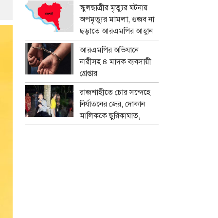
প্রতারক চক্র
স্কুলছাত্রীর মৃত্যুর ঘটনায়
অপমৃত্যুর মামলা, গুজব না
ছড়াতে আরএমপির আহ্বান
আরএমপির অভিযানে
নারীসহ ৪ মাদক ব্যবসায়ী
গ্রেপ্তার
রাজশাহীতে চোর সন্দেহে
নির্যাতনের জের, দোকান
মালিককে ছুরিকাঘাত,
মামলা