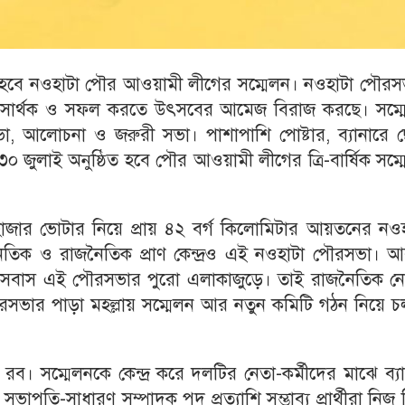
 হবে নওহাটা পৌর আওয়ামী লীগের সম্মেলন। নওহাটা পৌরস
নকে সার্থক ও সফল করতে উৎসবের আমেজ বিরাজ করছে। সম্ম
তি সভা, আলোচনা ও জরুরী সভা। পাশাপাশি পোষ্টার, ব্যানারে 
৩০ জুলাই অনুষ্ঠিত হবে পৌর আওয়ামী লীগের ত্রি-বার্ষিক সম্
াজার ভোটার নিয়ে প্রায় ৪২ বর্গ কিলোমিটার আয়তনের নওহ
তিক ও রাজনৈতিক প্রাণ কেন্দ্রও এই নওহাটা পৌরসভা। আ
বসবাস এই পৌরসভার পুরো এলাকাজুড়ে। তাই রাজনৈতিক নেতৃ
পৌরসভার পাড়া মহল্লায় সম্মেলন আর নতুন কমিটি গঠন নিয়ে 
ব। সম্মেলনকে কেন্দ্র করে দলটির নেতা-কর্মীদের মাঝে ব্
ি-সাধারণ সম্পাদক পদ প্রত্যাশি সম্ভাব্য প্রার্থীরা নিজ