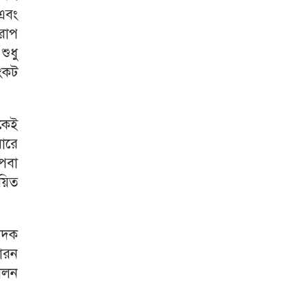
 এবং
ারোপ
শুধু
ংকট
েকেই
ারে
পবা
ায়িত
াদক
ারন
ালন