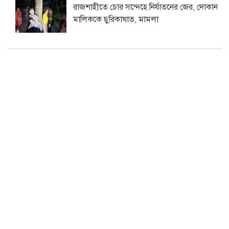
রাজশাহীতে চোর সন্দেহে নির্যাতনের জের, দোকান
মালিককে ছুরিকাঘাত, মামলা