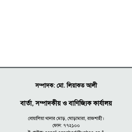
সম্পাদক: মো. লিয়াকত আলী
বার্তা, সম্পাদকীয় ও বাণিজ্যিক কার্যালয়
বোয়ালিয়া থানার মোড়, ঘোড়ামারা, রাজশাহী।
ফোন: ৭৭২১০০