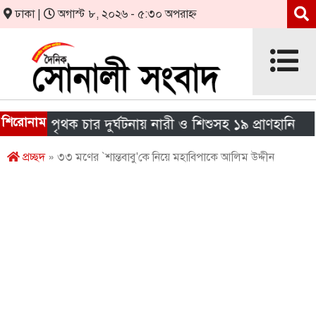
ঢাকা |
অগাস্ট ৮, ২০২৬ - ৫:৩০ অপরাহ্ন
শিরোনাম
ে পৃথক চার দুর্ঘটনায় নারী ও শিশুসহ ১৯ প্রাণহানি
এই
প্রচ্ছদ
» ৩৩ মণের `শান্তবাবু'কে নিয়ে মহাবিপাকে আলিম উদ্দীন