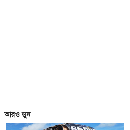
আরও ড়ুন