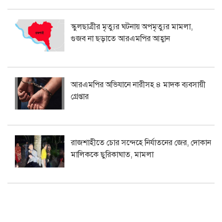
স্কুলছাত্রীর মৃত্যুর ঘটনায় অপমৃত্যুর মামলা,
গুজব না ছড়াতে আরএমপির আহ্বান
আরএমপির অভিযানে নারীসহ ৪ মাদক ব্যবসায়ী
গ্রেপ্তার
রাজশাহীতে চোর সন্দেহে নির্যাতনের জের, দোকান
মালিককে ছুরিকাঘাত, মামলা