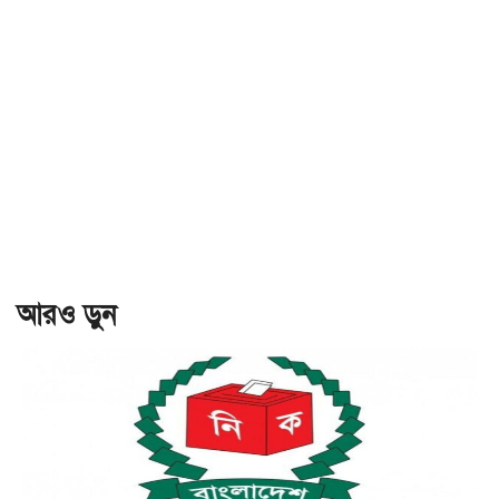
আরও ড়ুন