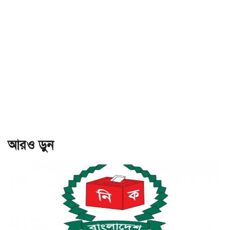
আরও ড়ুন