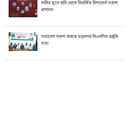
দাবির মুখে রাবি থেকে বিতর্কিত বিলবোর্ড সরাল
প্রশাসন
সমাবেশ সফল করতে মহানগর বিএনপির প্রস্তুতি
সভা