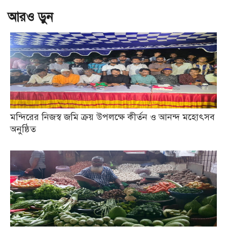
আরও ড়ুন
মন্দিরের নিজস্ব জমি ক্রয় উপলক্ষে কীর্তন ও আনন্দ মহোৎসব
অনুষ্ঠিত