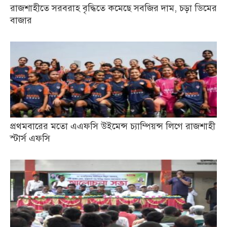
রাজশাহীতে সরবরাহ বৃদ্ধিতে কমেছে সবজির দাম, চড়া ডিমের
বাজার
প্রথমবারের মতো এএফসি উইমেন্স চ্যাম্পিয়ন্স লিগে রাজশাহী
স্টার্স এফসি