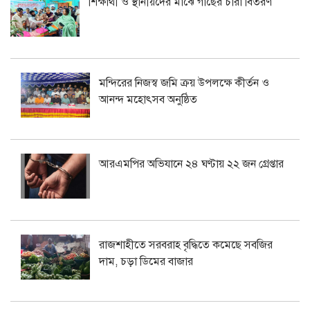
শিক্ষার্থী ও স্থানীয়দের মাঝে গাছের চারা বিতরণ
মন্দিরের নিজস্ব জমি ক্রয় উপলক্ষে কীর্তন ও
আনন্দ মহোৎসব অনুষ্ঠিত
আরএমপির অভিযানে ২৪ ঘণ্টায় ২২ জন গ্রেপ্তার
রাজশাহীতে সরবরাহ বৃদ্ধিতে কমেছে সবজির
দাম, চড়া ডিমের বাজার