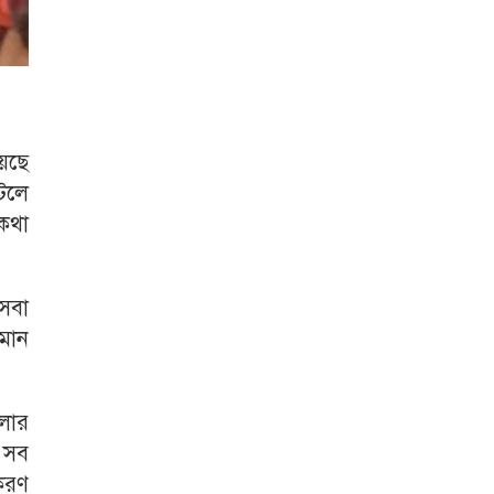
য়েছে
টেলে
 কথা
সেবা
মান
চলার
র সব
ধকরণ