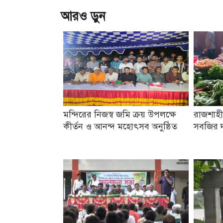
আরও ড়ুন
মন্দিরের নিজস্ব জমি ক্রয় উপলক্ষে
রাজশাহী
কীর্তন ও আনন্দ মহোৎসব অনুষ্ঠিত
সবজির দ