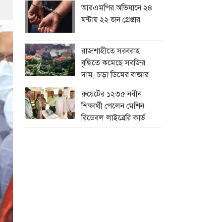
আরএমপির অভিযানে ২৪
ঘণ্টায় ২২ জন গ্রেপ্তার
রাজশাহীতে সরবরাহ
বৃদ্ধিতে কমেছে সবজির
দাম, চড়া ডিমের বাজার
রুয়েটের ১২৩৫ নবীন
শিক্ষার্থী পেলেন মেশিন
রিডেবল লাইব্রেরি কার্ড