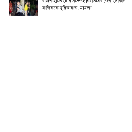
রাজশাহীতে চোর সন্দেহে নির্যাতনের জের, দোকান
মালিককে ছুরিকাঘাত, মামলা