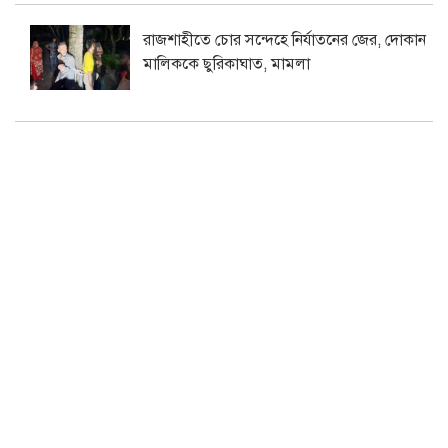
রাজশাহীতে চোর সন্দেহে নির্যাতনের জের, দোকান
মালিককে ছুরিকাঘাত, মামলা