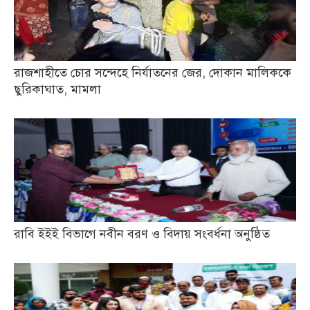
রাজশাহীতে চোর সন্দেহে নির্যাতনের জের, দোকান মালিককে
ছুরিকাঘাত, মামলা
রাবি ইইই বিভাগে নবীন বরণ ও বিদায় সংবর্ধনা অনুষ্ঠিত