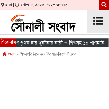
ঢাকা |
অগাস্ট ৮, ২০২৬ - ৬:২৫ অপরাহ্ন
শিরোনাম
েশে পৃথক চার দুর্ঘটনায় নারী ও শিশুসহ ১৯ প্রাণহানি
এ
প্রচ্ছদ
» শিক্ষাপ্রতিষ্ঠানে হবে কিশোর-কিশোরী ক্লাব