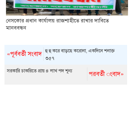
নেসকোর প্রধান কার্যালয় রাজশাহীতে রাখার দাবিতে
মানববন্ধন
হু হু করে বাড়ছে করোনা, একদিনে শনাক্ত
«পূর্ববর্তী সংবাদ
৩৫৭
সরকারি চাকরিতে প্রায় ৪ লাখ পদ শূন্য
পরবর্তী ংবাদ»