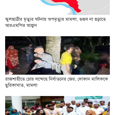
স্কুলছাত্রীর মৃত্যুর ঘটনায় অপমৃত্যুর মামলা, গুজব না ছড়াতে
আরএমপির আহ্বান
রাজশাহীতে চোর সন্দেহে নির্যাতনের জের, দোকান মালিককে
ছুরিকাঘাত, মামলা