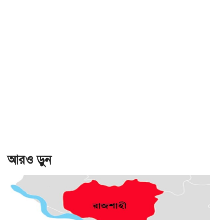
আরও ড়ুন