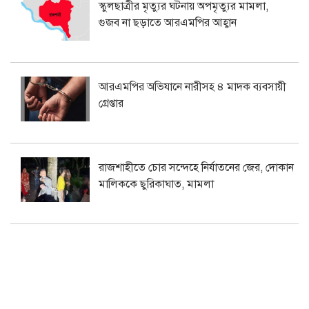
স্কুলছাত্রীর মৃত্যুর ঘটনায় অপমৃত্যুর মামলা,
গুজব না ছড়াতে আরএমপির আহ্বান
আরএমপির অভিযানে নারীসহ ৪ মাদক ব্যবসায়ী
গ্রেপ্তার
রাজশাহীতে চোর সন্দেহে নির্যাতনের জের, দোকান
মালিককে ছুরিকাঘাত, মামলা