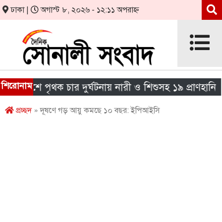
ঢাকা |
অগাস্ট ৮, ২০২৬ - ১২:১১ অপরাহ্ন
শিরোনাম
েশে পৃথক চার দুর্ঘটনায় নারী ও শিশুসহ ১৯ প্রাণহানি
প্রচ্ছদ
» দূষণে গড় আয়ু কমছে ১০ বছর: ইপিআইসি