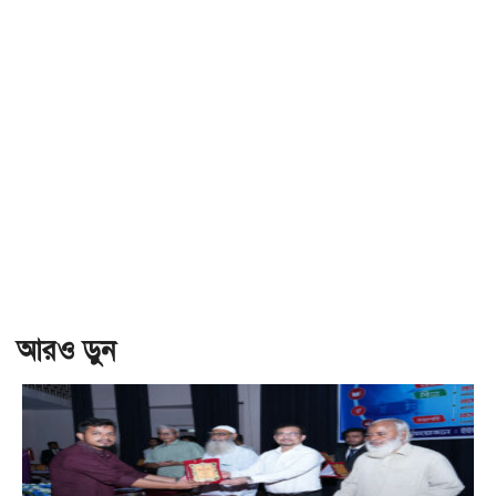
আরও ড়ুন