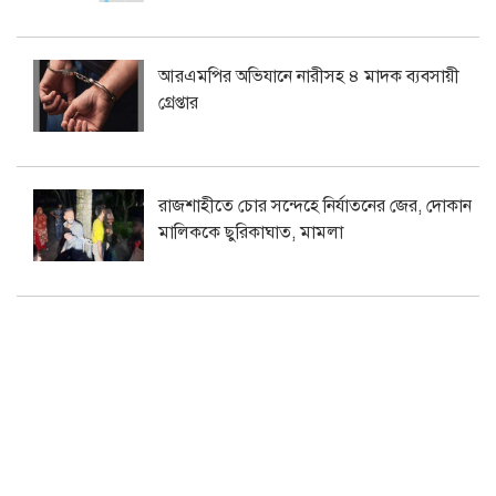
আরএমপির অভিযানে নারীসহ ৪ মাদক ব্যবসায়ী
গ্রেপ্তার
রাজশাহীতে চোর সন্দেহে নির্যাতনের জের, দোকান
মালিককে ছুরিকাঘাত, মামলা