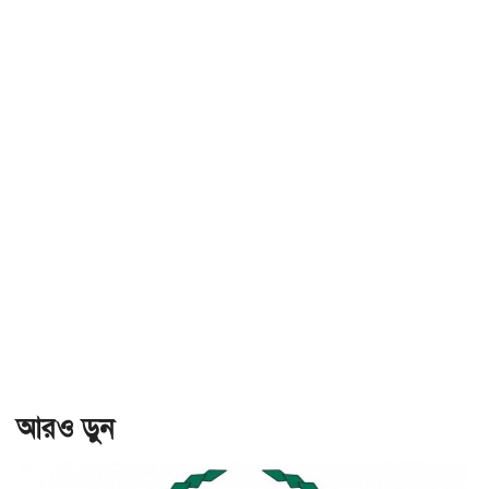
আরও ড়ুন