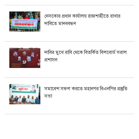
নেসকোর প্রধান কার্যালয় রাজশাহীতে রাখার
দাবিতে মানববন্ধন
দাবির মুখে রাবি থেকে বিতর্কিত বিলবোর্ড সরাল
প্রশাসন
সমাবেশ সফল করতে মহানগর বিএনপির প্রস্তুতি
সভা