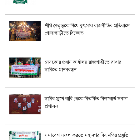
শীর্ষ নেতৃত্বকে নিয়ে কুৎসার রাজনীতির প্রতিবাদে
গোদাগাড়ীতে বিক্ষোভ
নেসকোর প্রধান কার্যালয় রাজশাহীতে রাখার
দাবিতে মানববন্ধন
দাবির মুখে রাবি থেকে বিতর্কিত বিলবোর্ড সরাল
প্রশাসন
সমাবেশ সফল করতে মহানগর বিএনপির প্রস্তুতি