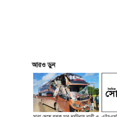
আরও ড়ুন
সারা দেশে পৃথক চার দুর্ঘটনায় নারী ও
এইচএসসি