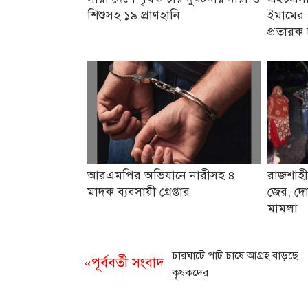
শিশুসহ ১৯ প্রাণহানি
ইমামের 
প্রতারক 
আরএমপির অভিযানে নারীসহ ৪
রাজশাহী
মাদক ব্যবসায়ী গ্রেপ্তার
জের, দো
মামলা
চারঘাটে পাট চাষে আগ্রহ বাড়ছে
«পূর্ববর্তী সংবাদ
কৃষকদের