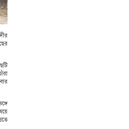
নদীর
াছের
ছটি
ঁরা
বার
্গে
িষয়ে
তিতে