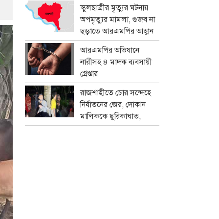
প্রতারক চক্র
স্কুলছাত্রীর মৃত্যুর ঘটনায়
অপমৃত্যুর মামলা, গুজব না
ছড়াতে আরএমপির আহ্বান
আরএমপির অভিযানে
নারীসহ ৪ মাদক ব্যবসায়ী
গ্রেপ্তার
রাজশাহীতে চোর সন্দেহে
নির্যাতনের জের, দোকান
মালিককে ছুরিকাঘাত,
মামলা