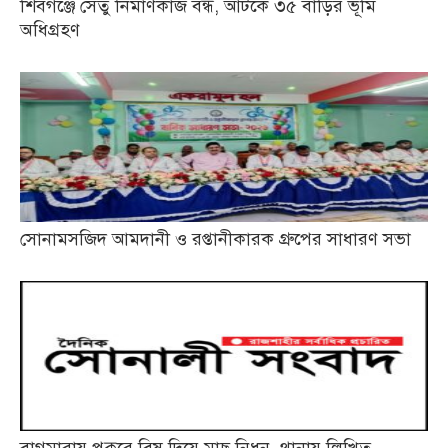
শিবগঞ্জে সেতু নির্মাণকাজ বন্ধ, আটকে ৩৫ বাড়ির ভূমি
অধিগ্রহণ
সোনামসজিদ আমদানী ও রপ্তানীকারক গ্রুপের সাধারণ সভা
বাগমারায় পুকুরে বিষ দিয়ে মাছ নিধন, থানায় লিখিত