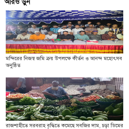
আরও ড়ুন
মন্দিরের নিজস্ব জমি ক্রয় উপলক্ষে কীর্তন ও আনন্দ মহোৎসব
অনুষ্ঠিত
রাজশাহীতে সরবরাহ বৃদ্ধিতে কমেছে সবজির দাম, চড়া ডিমের