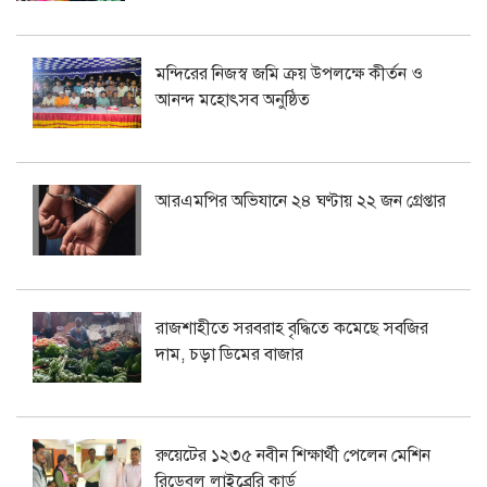
মন্দিরের নিজস্ব জমি ক্রয় উপলক্ষে কীর্তন ও
আনন্দ মহোৎসব অনুষ্ঠিত
আরএমপির অভিযানে ২৪ ঘণ্টায় ২২ জন গ্রেপ্তার
রাজশাহীতে সরবরাহ বৃদ্ধিতে কমেছে সবজির
দাম, চড়া ডিমের বাজার
রুয়েটের ১২৩৫ নবীন শিক্ষার্থী পেলেন মেশিন
রিডেবল লাইব্রেরি কার্ড