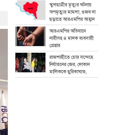
প্রতারক চক্র
স্কুলছাত্রীর মৃত্যুর ঘটনায়
অপমৃত্যুর মামলা, গুজব না
ছড়াতে আরএমপির আহ্বান
আরএমপির অভিযানে
নারীসহ ৪ মাদক ব্যবসায়ী
গ্রেপ্তার
রাজশাহীতে চোর সন্দেহে
নির্যাতনের জের, দোকান
মালিককে ছুরিকাঘাত,
মামলা