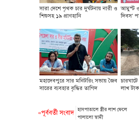
সারা দেশে পৃথক চার দুর্ঘটনায় নারী ও
আমুস্ট ও
শিশুসহ ১৯ প্রাণহানি
দিবস’ প
মহাদেবপুরে সার মনিটরিং সভায় জৈব
চারঘাটে
সারের ব্যবহার বৃদ্ধির তাগিদ
লাখ টা
হাসপাতালে স্ত্রীর লাশ ফেলে
«পূর্ববর্তী সংবাদ
পালালো স্বামী