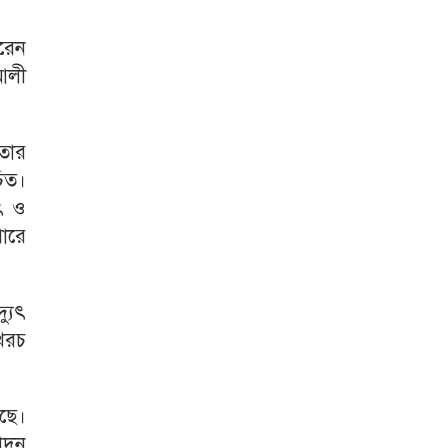
রেন
আলী
তার
চিত।
ুৎ ও
ারে
্যুৎ
 খরচ
ছে।
পাদন