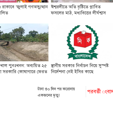
 রাকাবে ‘জুলাই গণঅভ্যুত্থান
ঈশ্বরদীতে অতি বৃষ্টিতে প্লাবিত
ালিত
ফসলের মাঠ, মধ্যবিত্তের দীর্ঘশ্বাস
 খাল পুনঃখনন: অব্যয়িত ২৫
স্থানীয় সরকার নির্বাচন নিয়ে সুস্পষ্ট
কা সরকারি কোষাগারে ফেরত
নির্দেশনা নেই ইসির কাছে
টানা ৩০ দিন পর করোনায়
পরবর্তী ংবা
একজনের মৃত্যু