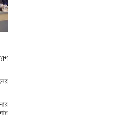
যোগ
নের
নোর
ানোর