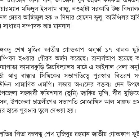
ন ওয়াজেদ আলী খাঁন, উপজেলা যুব উন্নয়ন কর্মকর্তা এমএ
রম্যান মফিদুল ইসলাম বাচ্চু, নওহাটা সরকারি উচ্চ বিদ্যা
নেল মেয়র আজিজুল হক ও দিদার হোসেন ভুলু, কাউন্সিলর হাব
 সাধারণ সম্পাদক আঃ মাননান।
 বঙ্গবন্ধু শেখ মুজিব জাতীয় গোল্ডকাপ অনুর্ধ্ব ১৭ বালক ফ
চ্যাম্পিয়ন হওয়ার গৌরব অর্জন করেছে। রানার্সআপ হয়েছে 
াপাড়া কামারকুড়ি উচ্চবিদ্যালয় মাঠে এ ফাইনাল খেলা অনুষ
তা আবু বাক্কার সিদ্দিকের সভাপতিত্বে পুরস্কার বিতরণ স
 উদ্দিন প্রামাণিক এমপি। সভায় অন্যদের বক্তব্য দেন উপজ
পজেলা সহকারী কমিশনার (ভুমি) জাকির মুন্সি, বীর মুক্তিযো
েন, উপজেলা ছাত্রলীগের সভাপতি মোজাদ্দিদ আল মারুফ প্রম
 হাতে পুরস্কার তুলে দেওয়া হয়।
াতির পিতা বঙ্গবন্ধু শেখ মুজিবুর রহমান জাতীয় গোল্ডকাপ ফ