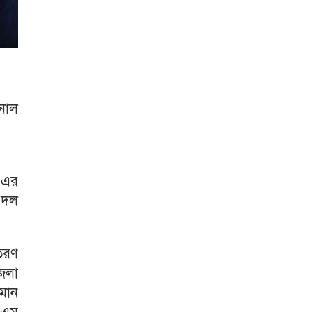
ইনাল
) এর
 দল
তরণ
জেলা
মান