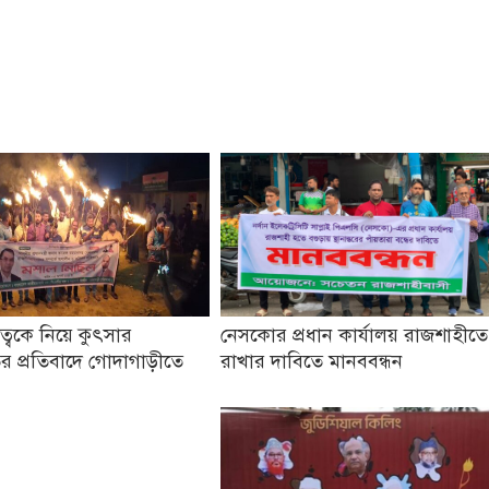
তৃত্বকে নিয়ে কুৎসার
নেসকোর প্রধান কার্যালয় রাজশাহীতে
র প্রতিবাদে গোদাগাড়ীতে
রাখার দাবিতে মানববন্ধন