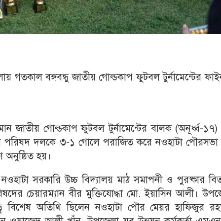
 গতকাল বঙ্গবন্ধু জাতীয় গোল্ডকাপ ফুটবল টুর্নামেন্টের ফা
মান জাতীয় গোল্ডকাপ ফুটবল টুর্নামেন্টের বালক (অনূর্ধ্ব-১৭
িয়ন পরিষদ দলকে ৩-১ গোলে পরাজিত করে নওহাটা পৌরসভা
ণ অনুষ্ঠিত হয়।
ওহাটা সরকারি উচ্চ বিদ্যালয় মাঠ সমাপনী ও পুরষ্কার বি
িষদের চেয়ারম্যান বীর মুক্তিযোদ্ধা মো. ইয়াসিন আলী। উপ
্বে বিশেষ অতিথি ছিলেন নওহাটা পৌর মেয়র হাফিজুর রহ