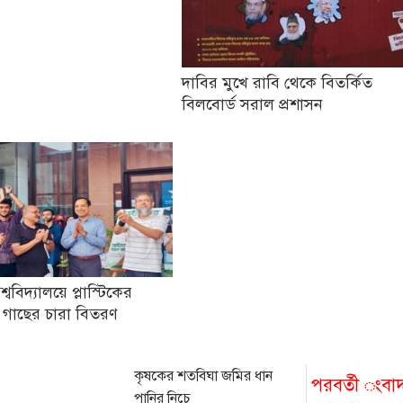
দাবির মুখে রাবি থেকে বিতর্কিত
বিলবোর্ড সরাল প্রশাসন
িশ্ববিদ্যালয়ে প্লাস্টিকের
 গাছের চারা বিতরণ
কৃষকের শতবিঘা জমির ধান
পরবর্তী ংবা
পানির নিচে