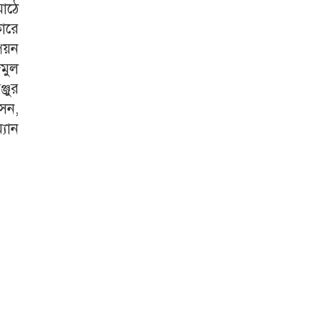
মাঠে
কারে
িয়ন
মুল
্জুর
সেন,
্যান