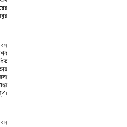
নএম
লয়ের
িবুর
ুটবল
কশব
্ঠিত
ভায়
েলা
দ্ধা
ূখ।
ুটবল