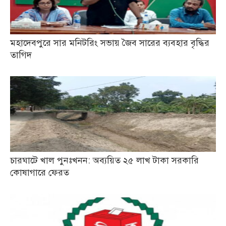
মহাদেবপুরে সার মনিটরিং সভায় জৈব সারের ব্যবহার বৃদ্ধির
তাগিদ
চারঘাটে খাল পুনঃখনন: অব্যয়িত ২৫ লাখ টাকা সরকারি
কোষাগারে ফেরত