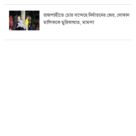
রাজশাহীতে চোর সন্দেহে নির্যাতনের জের, দোকান
মালিককে ছুরিকাঘাত, মামলা