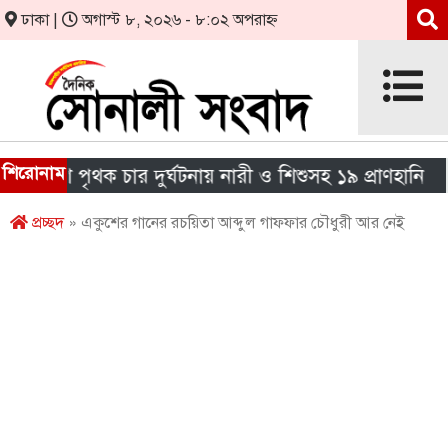
ঢাকা |
অগাস্ট ৮, ২০২৬ - ৮:০২ অপরাহ্ন
শিরোনাম
ে পৃথক চার দুর্ঘটনায় নারী ও শিশুসহ ১৯ প্রাণহানি
এই
প্রচ্ছদ
» একুশের গানের রচয়িতা আব্দুল গাফফার চৌধুরী আর নেই