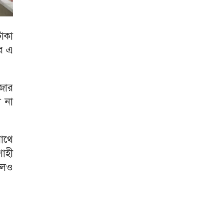
াকা
ার এ
জার
য না
াথে
শাহী
লেও