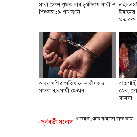
সারা দেশে পৃথক চার দুর্ঘটনায় নারী ও
এইচএসসি
শিশুসহ ১৯ প্রাণহানি
ইমামের 
প্রতারক 
আরএমপির অভিযানে নারীসহ ৪
রাজশাহী
মাদক ব্যবসায়ী গ্রেপ্তার
জের, দো
মামলা
শুক্রবার থেকে নামানো যাবে আম
«পূর্ববর্তী সংবাদ