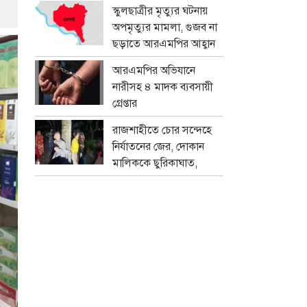
প্রতারক চক্র
স্কুলছাত্রীর মৃত্যুর ঘটনায়
অপমৃত্যুর মামলা, গুজব না
ছড়াতে আরএমপির আহ্বান
আরএমপির অভিযানে
নারীসহ ৪ মাদক ব্যবসায়ী
গ্রেপ্তার
রাজশাহীতে চোর সন্দেহে
নির্যাতনের জের, দোকান
মালিককে ছুরিকাঘাত,
মামলা