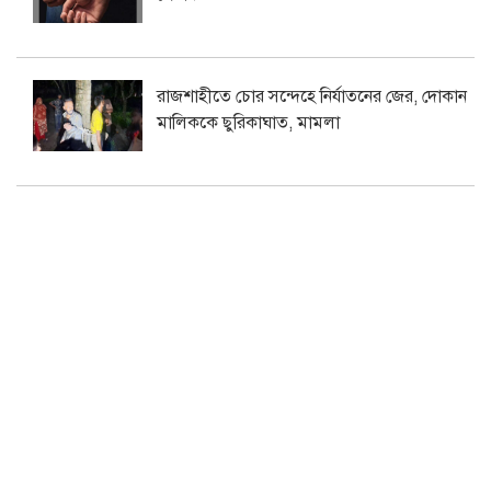
রাজশাহীতে চোর সন্দেহে নির্যাতনের জের, দোকান
মালিককে ছুরিকাঘাত, মামলা