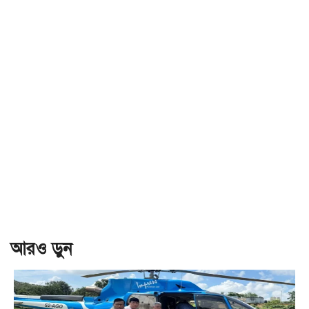
আরও ড়ুন