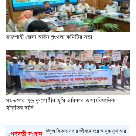
রাজশাহী জেলা আইন শৃংখলা কমিটির সভা
সমতলের ক্ষুদ্র নৃ-গোষ্ঠীর ভূমি অধিকার ও সাংবিধানিক
স্বীকৃতির দাবি
ঈদুল ফিতার সবার জীবনে বয়ে আনুক সুখ আর
«পূর্ববর্তী সংবাদ