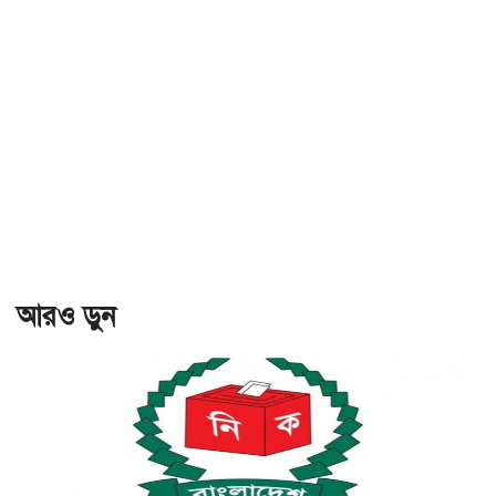
আরও ড়ুন