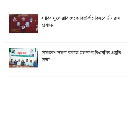
দাবির মুখে রাবি থেকে বিতর্কিত বিলবোর্ড সরাল
প্রশাসন
সমাবেশ সফল করতে মহানগর বিএনপির প্রস্তুতি
সভা