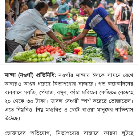
মান্দা (নওগাঁ) প্রতিনিধি:
নওগাঁর মান্দায় ঈদকে সামনে রেখে
আবারও আগুন ধরেছে নিত্যপণ্যের বাজারে। গত কয়েকদিনের
ব্যবধানে সবজি, পেঁয়াজ, রসুন, কাঁচা মরিচের কেজিতে বেড়েছে
২০ থেকে ৩০ টাকা। ডাবল সেঞ্চরী স্পর্শ করেছে ভোজ্যতেল।
এতে নিম্নবিত্ত, নিম্ন মধ্যবিত্ত ও খেটে খাওয়া মানুষের নাভিশ্বাস
উঠেছে।
ভোক্তাদের অভিযোগ, নিত্যপণ্যের বাজারে ফায়দা লুটছে