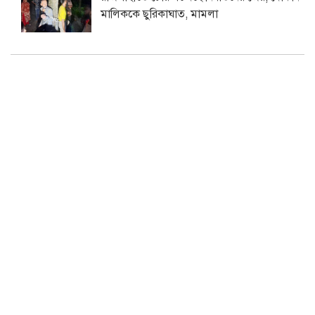
মালিককে ছুরিকাঘাত, মামলা