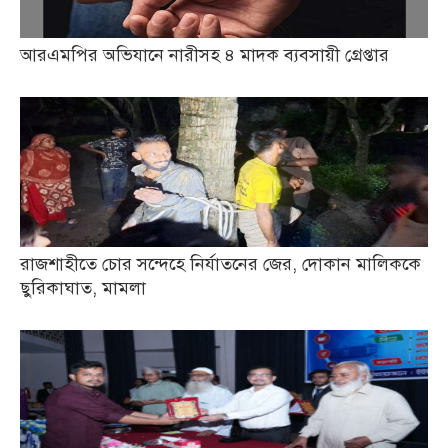
আরএমপির অভিযানে নারীসহ ৪ মাদক ব্যবসায়ী গ্রেপ্তার
রাজশাহীতে চোর সন্দেহে নির্যাতনের জের, দোকান মালিককে
ছুরিকাঘাত, মামলা