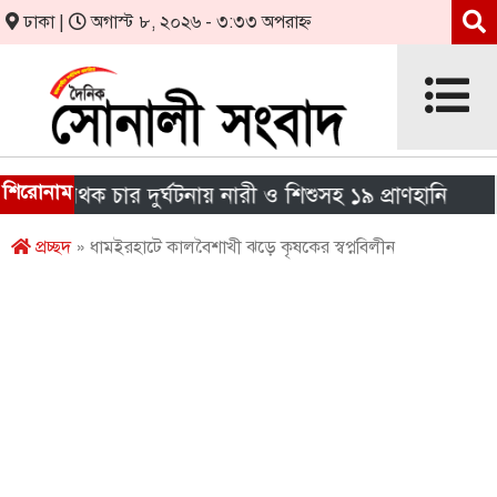
ঢাকা |
অগাস্ট ৮, ২০২৬ - ৩:৩৩ অপরাহ্ন
শিরোনাম
ে পৃথক চার দুর্ঘটনায় নারী ও শিশুসহ ১৯ প্রাণহানি
এই
প্রচ্ছদ
» ধামইরহাটে কালবৈশাখী ঝড়ে কৃষকের স্বপ্নবিলীন