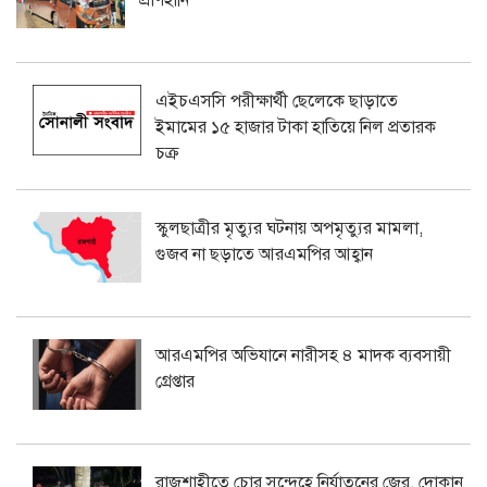
এইচএসসি পরীক্ষার্থী ছেলেকে ছাড়াতে
ইমামের ১৫ হাজার টাকা হাতিয়ে নিল প্রতারক
চক্র
স্কুলছাত্রীর মৃত্যুর ঘটনায় অপমৃত্যুর মামলা,
গুজব না ছড়াতে আরএমপির আহ্বান
আরএমপির অভিযানে নারীসহ ৪ মাদক ব্যবসায়ী
গ্রেপ্তার
রাজশাহীতে চোর সন্দেহে নির্যাতনের জের, দোকান