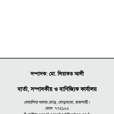
সম্পাদক: মো. লিয়াকত আলী
বার্তা, সম্পাদকীয় ও বাণিজ্যিক কার্যালয়
বোয়ালিয়া থানার মোড়, ঘোড়ামারা, রাজশাহী।
ফোন: ৭৭২১০০