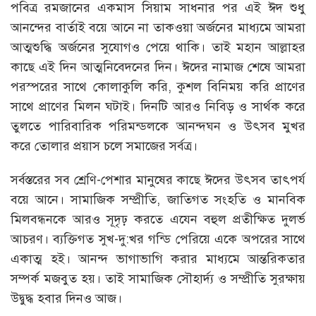
পবিত্র রমজানের একমাস সিয়াম সাধনার পর এই ঈদ শুধু
আনন্দের বার্তাই বয়ে আনে না তাকওয়া অর্জনের মাধ্যমে আমরা
আত্মশুদ্ধি অর্জনের সুযোগও পেয়ে থাকি। তাই মহান আল্লাহর
কাছে এই দিন আত্মনিবেদনের দিন। ঈদের নামাজ শেষে আমরা
পরস্পরের সাথে কোলাকুলি করি, কুশল বিনিময় করি প্রাণের
সাথে প্রাণের মিলন ঘটাই। দিনটি আরও নিবিড় ও সার্থক করে
তুলতে পারিবারিক পরিমন্ডলকে আনন্দঘন ও উৎসব মুখর
করে তোলার প্রয়াস চলে সমাজের সর্বত্র।
সর্বস্তরের সব শ্রেণি-পেশার মানুষের কাছে ঈদের উৎসব তাৎপর্য
বয়ে আনে। সামাজিক সম্প্রীতি, জাতিগত সংহতি ও মানবিক
মিলবন্ধনকে আরও সূদৃঢ় করতে এযেন বহুল প্রতীক্ষিত দুলর্ভ
আচরণ। ব্যক্তিগত সুখ-দু:খর গন্ডি পেরিয়ে একে অপরের সাথে
একাত্ম হই। আনন্দ ভাগাভাগি করার মাধ্যমে আন্তরিকতার
সম্পর্ক মজবুত হয়। তাই সামাজিক সৌহার্দ্য ও সম্প্রীতি সুরক্ষায়
উদ্বুদ্ধ হবার দিনও আজ।