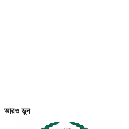
আরও ড়ুন