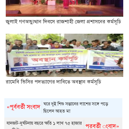
জুলাই গণঅভ্যুত্থান দিবসে রাজশাহী জেলা প্রশাসনের কর্মসূচি
রামেবি ভিসির পদত্যাগের দাবিতে অবস্থান কর্মসূচি
ঘরে দুই শিশু সন্তানের লাশের সঙ্গে পড়ে
«পূর্ববর্তী সংবাদ
ছিলেন আহত মা
যানজট-দুর্ঘটনায় বছরে ক্ষতি ১ লাখ ৭৫ হাজার
পরবর্তী ংবাদ»