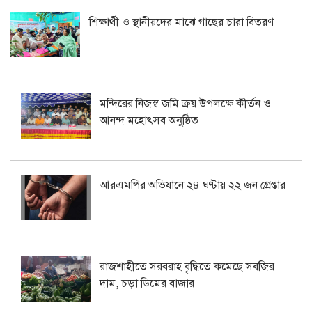
শিক্ষার্থী ও স্থানীয়দের মাঝে গাছের চারা বিতরণ
মন্দিরের নিজস্ব জমি ক্রয় উপলক্ষে কীর্তন ও
আনন্দ মহোৎসব অনুষ্ঠিত
আরএমপির অভিযানে ২৪ ঘণ্টায় ২২ জন গ্রেপ্তার
রাজশাহীতে সরবরাহ বৃদ্ধিতে কমেছে সবজির
দাম, চড়া ডিমের বাজার