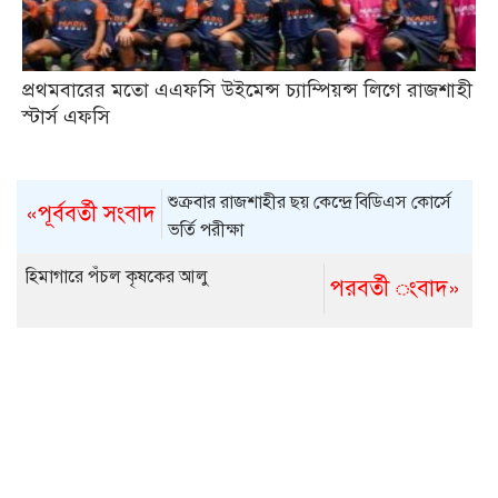
প্রথমবারের মতো এএফসি উইমেন্স চ্যাম্পিয়ন্স লিগে রাজশাহী
স্টার্স এফসি
শুক্রবার রাজশাহীর ছয় কেন্দ্রে বিডিএস কোর্সে
«পূর্ববর্তী সংবাদ
ভর্তি পরীক্ষা
হিমাগারে পঁচল কৃষকের আলু
পরবর্তী ংবাদ»