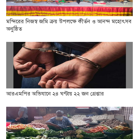
মন্দিরের নিজস্ব জমি ক্রয় উপলক্ষে কীর্তন ও আনন্দ মহোৎসব
অনুষ্ঠিত
আরএমপির অভিযানে ২৪ ঘণ্টায় ২২ জন গ্রেপ্তার