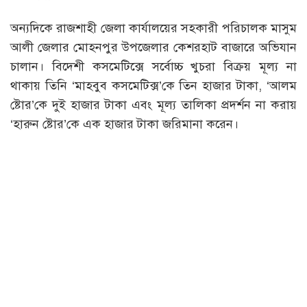
অন্যদিকে রাজশাহী জেলা কার্যালয়ের সহকারী পরিচালক মাসুম
আলী জেলার মোহনপুর উপজেলার কেশরহাট বাজারে অভিযান
চালান। বিদেশী কসমেটিক্সে সর্বোচ্চ খুচরা বিক্রয় মূল্য না
থাকায় তিনি ‘মাহবুব কসমেটিক্স’কে তিন হাজার টাকা, ‘আলম
ষ্টোর’কে দুই হাজার টাকা এবং মূল্য তালিকা প্রদর্শন না করায়
‘হারুন ষ্টোর’কে এক হাজার টাকা জরিমানা করেন।