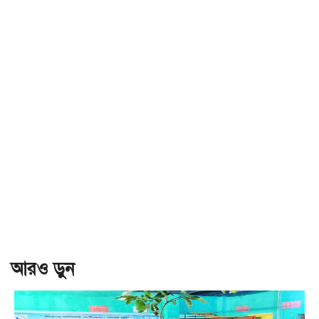
আরও ড়ুন