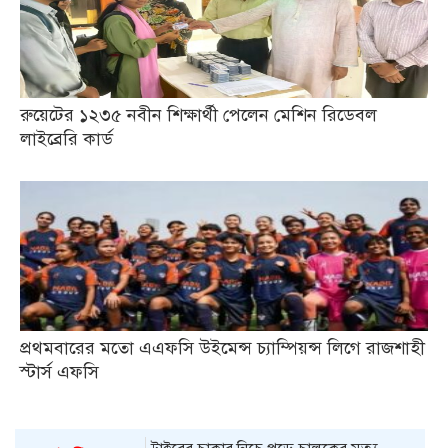
রুয়েটের ১২৩৫ নবীন শিক্ষার্থী পেলেন মেশিন রিডেবল
লাইব্রেরি কার্ড
প্রথমবারের মতো এএফসি উইমেন্স চ্যাম্পিয়ন্স লিগে রাজশাহী
স্টার্স এফসি