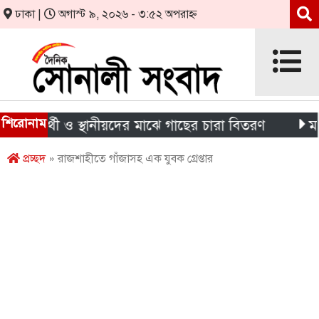
ঢাকা |
অগাস্ট ৯, ২০২৬ - ৩:৫২ অপরাহ্ন
শিরোনাম
্ষার্থী ও স্থানীয়দের মাঝে গাছের চারা বিতরণ
মন্দিরের
প্রচ্ছদ
» রাজশাহীতে গাঁজাসহ এক যুবক গ্রেপ্তার