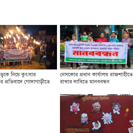
তৃত্বকে নিয়ে কুৎসার
নেসকোর প্রধান কার্যালয় রাজশাহীতে
র প্রতিবাদে গোদাগাড়ীতে
রাখার দাবিতে মানববন্ধন