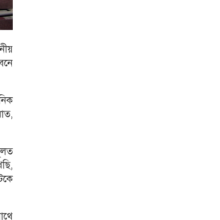
ানীয়
ভবনে
ৈনিক
াত,
মূলত
খছি,
টকে
াথে