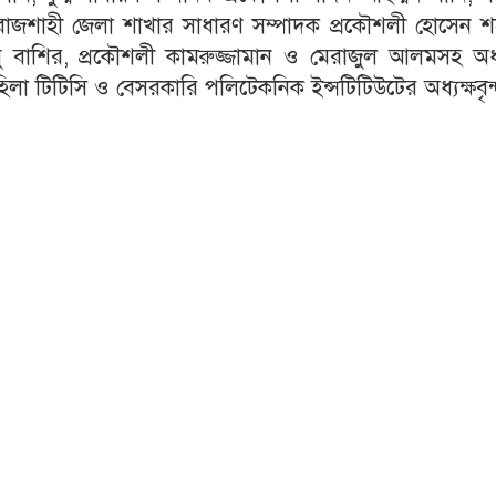
 রাজশাহী জেলা শাখার সাধারণ সম্পাদক প্রকৌশলী হোসেন শ
বু বাশির, প্রকৌশলী কামরুজ্জামান ও মেরাজুল আলমসহ অধ্য
িলা টিটিসি ও বেসরকারি পলিটেকনিক ইন্সটিটিউটের অধ্যক্ষবৃন