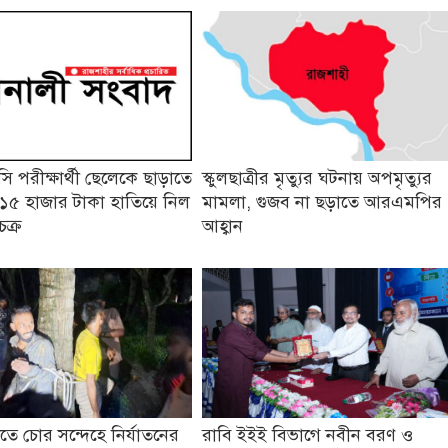
 পরীক্ষার্থী ছেলেকে ছাড়াতে
স্কুলছাত্রীর মৃত্যুর ঘটনায় অপমৃত্যুর
১৫ হাজার টাকা হাতিয়ে নিল
মামলা, গুজব না ছড়াতে আরএমপির
চক্র
আহ্বান
তে চোর সন্দেহে নির্যাতনের
রাবি ইইই বিভাগে নবীন বরণ ও