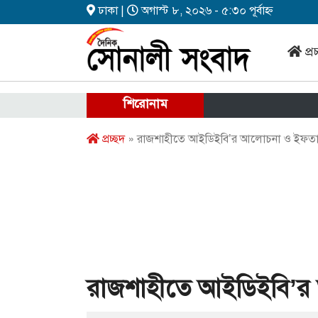
ঢাকা |
অগাস্ট ৮, ২০২৬ - ৫:৩০ পূর্বাহ্ন
প্র
শিরোনাম
প্রচ্ছদ
» রাজশাহীতে আইডিইবি’র আলোচনা ও ইফত
রাজশাহীতে আইডিইবি’