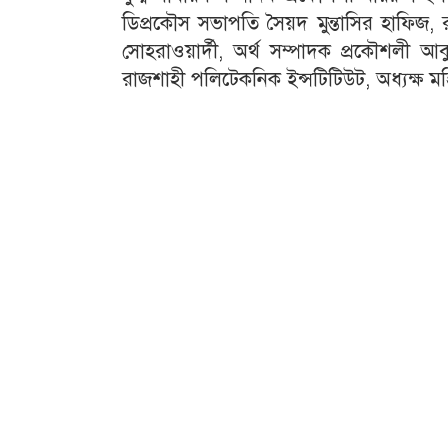
ডিপ্রকৌস সভাপতি সৈয়দ মুন্তাসির হাফিজ,
সোহরাওয়ার্দী, অর্থ সম্পাদক প্রকৌশলী আ
রাজশাহী পলিটেকনিক ইন্সটিটিউট, অধ্যক্ষ মহ