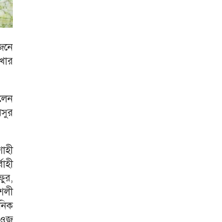
জনে
খার
লেন
সুর
শাহী
বাহী
ফুর,
ৌশলী
েনিক
 সওজ