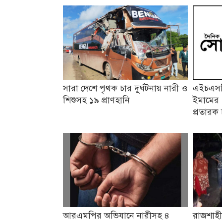
সারা দেশে পৃথক চার দুর্ঘটনায় নারী ও
এইচএসসি
শিশুসহ ১৯ প্রাণহানি
ইমামের 
প্রতারক 
আরএমপির অভিযানে নারীসহ ৪
রাজশাহী