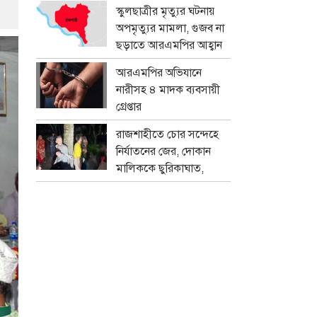
প্রতারক চক্র
স্কুলছাত্রীর মৃত্যুর ঘটনায়
অপমৃত্যুর মামলা, গুজব না
ছড়াতে আরএমপির আহ্বান
আরএমপির অভিযানে
নারীসহ ৪ মাদক ব্যবসায়ী
গ্রেপ্তার
রাজশাহীতে চোর সন্দেহে
নির্যাতনের জের, দোকান
মালিককে ছুরিকাঘাত,
মামলা